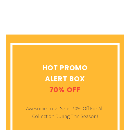
HOT PROMO
ALERT BOX
70% OFF
Awesome Total Sale -70% Off For All
Collection During This Season!