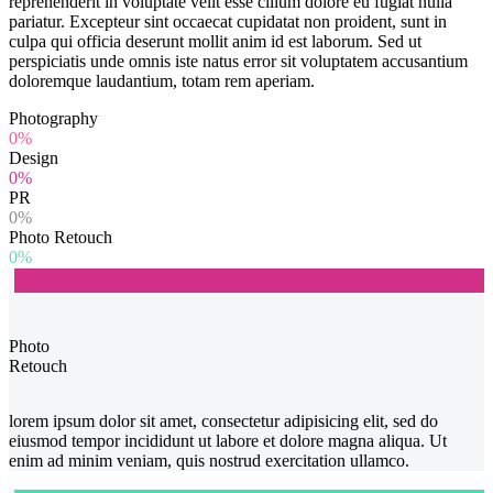
reprehenderit in voluptate velit esse cillum dolore eu fugiat nulla
pariatur. Excepteur sint occaecat cupidatat non proident, sunt in
culpa qui officia deserunt mollit anim id est laborum. Sed ut
perspiciatis unde omnis iste natus error sit voluptatem accusantium
doloremque laudantium, totam rem aperiam.
Photography
0%
Design
0%
PR
0%
Photo Retouch
0%
Photo
Retouch
lorem ipsum dolor sit amet, consectetur adipisicing elit, sed do
eiusmod tempor incididunt ut labore et dolore magna aliqua. Ut
enim ad minim veniam, quis nostrud exercitation ullamco.