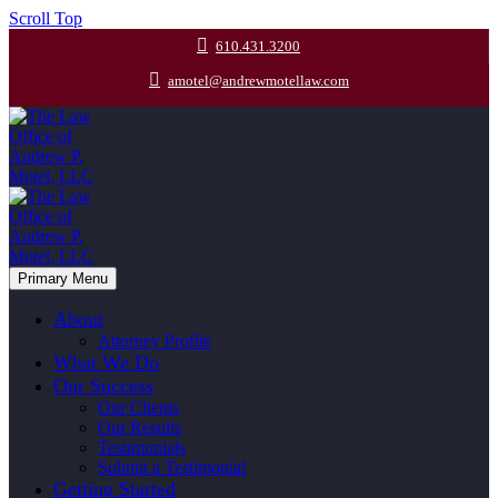
Scroll Top
610.431.3200
amotel@andrewmotellaw.com
Primary Menu
About
Attorney Profile
What We Do
Our Success
Our Clients
Our Results
Testimonials
Submit a Testimonial
Getting Started