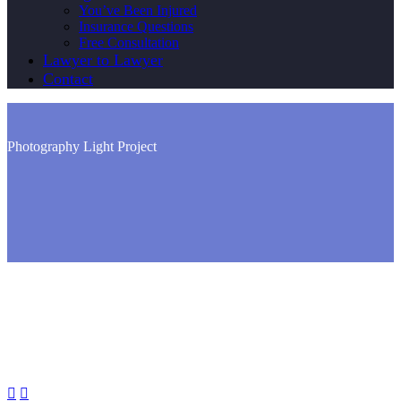
You’ve Been Injured
Insurance Questions
Free Consultation
Lawyer to Lawyer
Contact
Photography
Light Project

