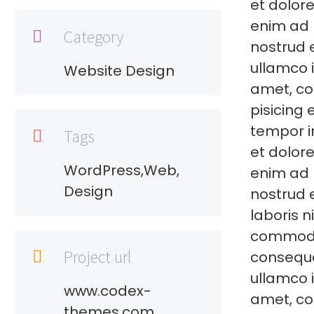
et dolor
enim ad 
Category

nostrud 
ullamco 
Website Design
amet, co
pisicing 
tempor in
Tags

et dolor
WordPress,Web,
enim ad 
Design
nostrud 
laboris ni
commo
Project url

consequa
ullamco 
www.codex-
amet, co
themes.com