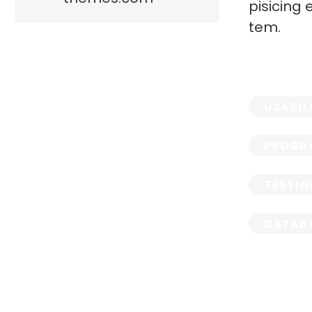
pisicing 
tem.
USABIL
PROGR
TESTI
DATAB