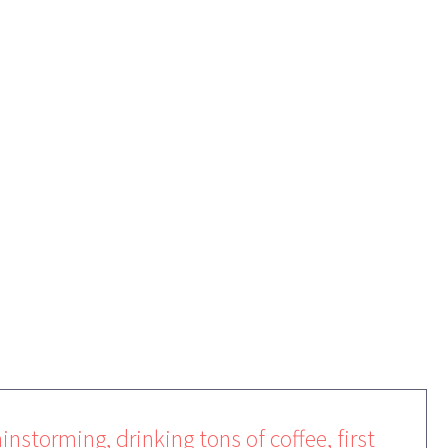
ESULTS
instorming, drinking tons of coffee, first