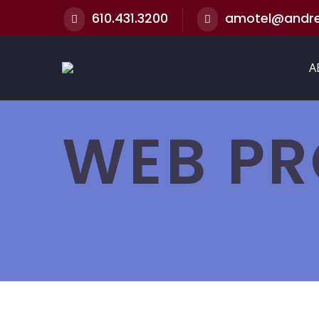
610.431.3200
amotel@andr
A
WEB PR