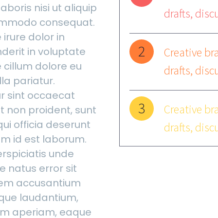
aboris nisi ut aliquip
drafts, disc
ommodo consequat.
 irure dolor in
2
derit in voluptate
Creative bra
e cillum dolore eu
drafts, disc
lla pariatur.
r sint occaecat
3
Creative bra
t non proident, sunt
qui officia deserunt
drafts, disc
im id est laborum.
erspiciatis unde
e natus error sit
tem accusantium
que laudantium,
em aperiam, eaque