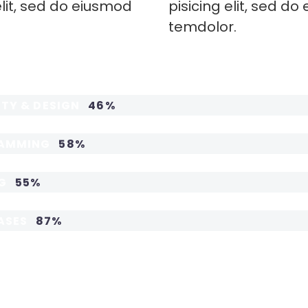
elit, sed do eiusmod
pisicing elit, sed d
temdolor.
ITY & DESIGN
46%
AMMING
58%
NG
55%
ASES
87%