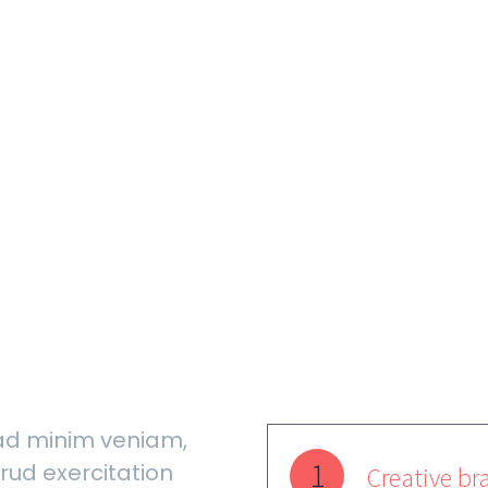
STEPS & R
ad minim veniam,
1
rud exercitation
Creative bra