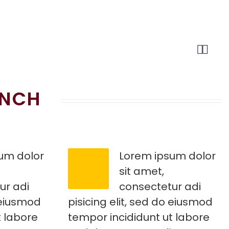


UNCH
um dolor
Lorem ipsum dolor
sit amet,
ur adi
consectetur adi
o eiusmod
pisicing elit, sed do eiusmod
t labore
tempor incididunt ut labore