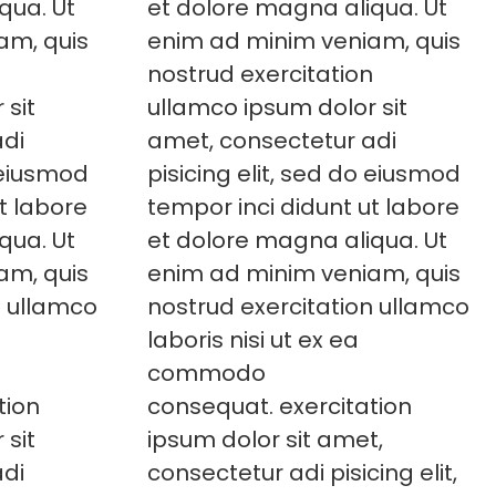
qua. Ut
et dolore magna aliqua. Ut
am, quis
enim ad minim veniam, quis
n
nostrud exercitation
 sit
ullamco ipsum dolor sit
adi
amet, consectetur adi
o eiusmod
pisicing elit, sed do eiusmod
t labore
tempor inci didunt ut labore
qua. Ut
et dolore magna aliqua. Ut
am, quis
enim ad minim veniam, quis
n ullamco
nostrud exercitation ullamco
laboris nisi ut ex ea
commodo
tion
consequat. exercitation
 sit
ipsum dolor sit amet,
adi
consectetur adi pisicing elit,