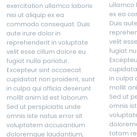
ullamco l
exercitation ullamco laboris
ex ea c
nisi ut aliquip ex ea
Duis aute
commodo consequat. Duis
reprehen
aute irure dolor in
velit ess
reprehenderit in voluptate
fugiat nu
velit esse cillum dolore eu
Excepteu
fugiat nulla pariatur.
cupidata
Excepteur sint occaecat
in culpa 
cupidatat non proident, sunt
mollit an
in culpa qui officia deserunt
Sed ut p
mollit anim id est laborum.
omnis ist
Sed ut perspiciatis unde
volupta
omnis iste natus error sit
dolorem
voluptatem accusantium
totam r
doloremque laudantium,