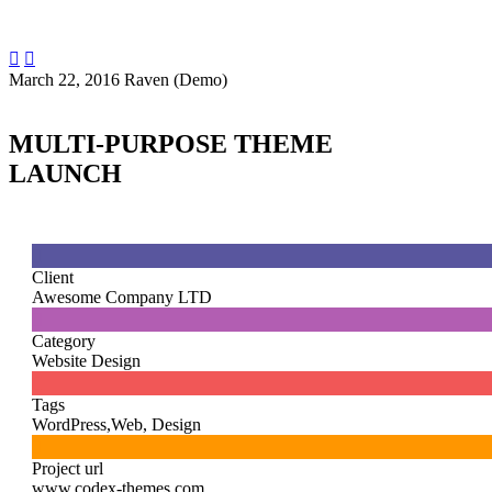


March 22, 2016
Raven (Demo)
MULTI-PURPOSE THEME
LAUNCH

Client
Awesome Company LTD

Category
Website Design

Tags
WordPress,Web, Design

Project url
www.codex-themes.com