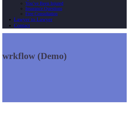
You’ve Been Injured
Insurance Questions
Free Consultation
Lawyer to Lawyer
Contact
wrkflow (Demo)