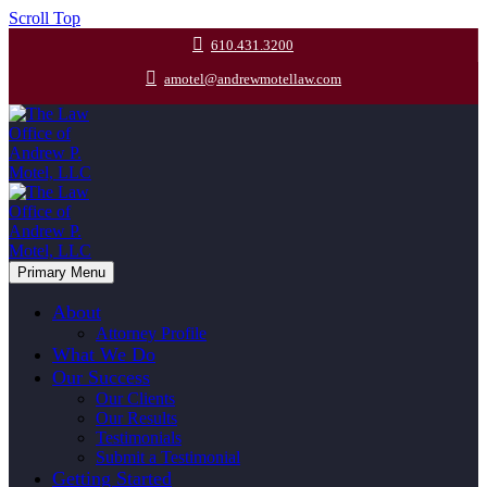
Scroll Top
610.431.3200
amotel@andrewmotellaw.com
Primary Menu
About
Attorney Profile
What We Do
Our Success
Our Clients
Our Results
Testimonials
Submit a Testimonial
Getting Started